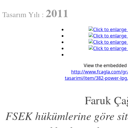
2011
Tasarım Yılı :
View the embedded i
http://www.fcagla.com/gra
tasarimi/item/382-power-lpg
Faruk Ça
FSEK hükümlerine göre s
i